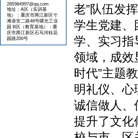
285984997@qq.com
老”队伍发
地址：A区（实训基
地）：重庆市两江新区寸
滩港安二路48号曙光工业
学生党建、
园 B区（教育基地）：重
庆市两江新区石马河桂花
学、实习指
园路200号
领域，成效
时代”主题
明礼仪、心
诚信做人、
提升了文化
校与市、区